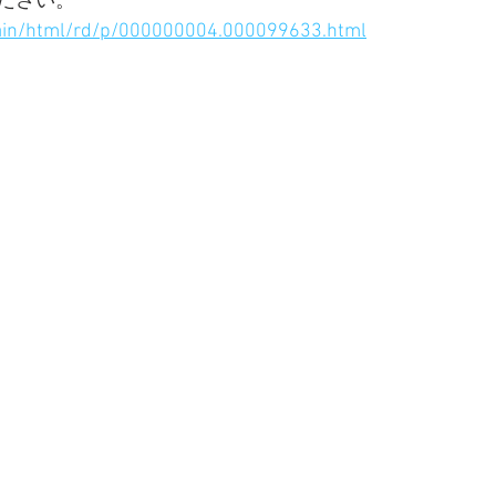
ださい。
main/html/rd/p/000000004.000099633.html