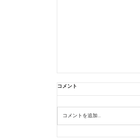
年末年始休業のお知ら
コメント
せ/Season’s Greetings from
Otonau Inc.
平素より大変お世話になっており
ます。 誠に勝手ながら、下記期
コメントを追加…
間を年末年始休業とさせていただ
きます。 休業期間： 2025年12月
29日（月）〜2026年1月4日