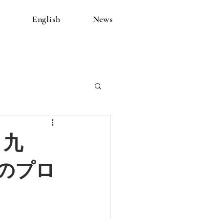
e
English
News
 九
のプロ