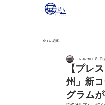
全ての記事
S K
2025年11月7日
【プレス
州」新コ
グラムが