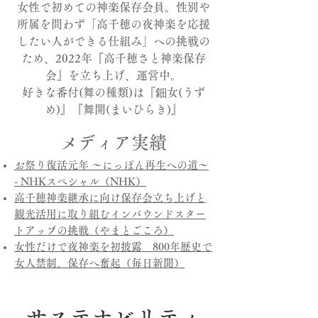
女性で初めての神楽保存会員。性別や
所属を問わず「高千穂の夜神楽を応援
したい人ができる仕組み」への挑戦の
ため、2022年『高千穂さと神楽保存
会』を立ち上げ、運営中。
​好きな番付(舞の種類)は『鈿女(うず
め)』『舞開(まいひらき)』
メディア実績
お祭り復活元年 〜にっぽん再生への道～
- NHKスペシャル（NHK）
高千穂神楽継承に向け保存会立ち上げと
観光活用に取り組むインバウンドスター
トアップの挑戦​（やまとごころ）
女性だけで夜神楽を初披露 800年歴史で
女人禁制、保存へ奮起（毎日新聞）
サステナビリティ