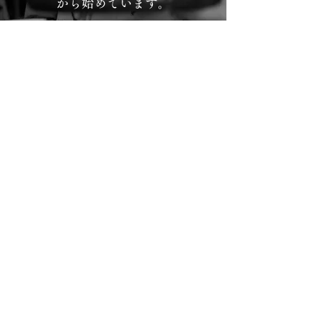
から始めています。
ごみを増やさない、
地元民の生活を邪魔しない
高千穂で暮らす人たちの、生活環
境を侵さない工夫をしています。
次世代を生きる子供たちがこの地
域で笑顔で暮らしていけるよう
に、環境負荷に配慮した旅の提供
事業者としての責任を果たしま
す。
ープラ製品使用の削減