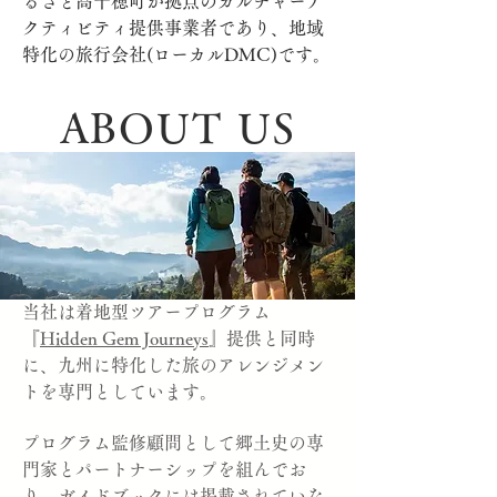
るさと高千穂町が拠点のカルチャーア
クティビティ提供事業者であり、地域
特化の旅行会社(ローカルDMC)です。
ABOUT US
当社は着地型ツアープログラム
『
Hidden Gem Journeys
』提供と同時
に、九州に特化した旅のアレンジメン
トを専門としています。
プログラム監修顧問として郷土史の専
門家とパートナーシップを組んでお
り、ガイドブックには掲載されていな