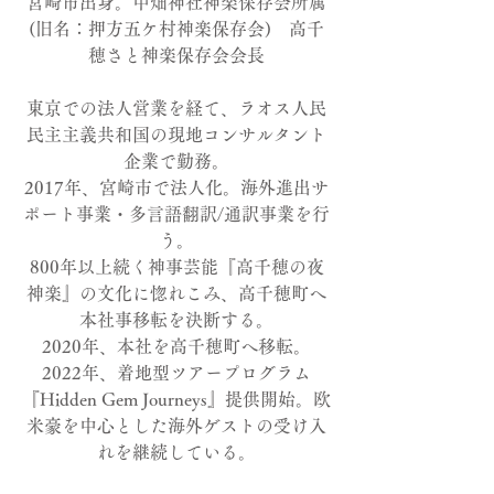
宮崎市出身。中畑神社神楽保存会所属
(旧名：押方五ケ村神楽保存会) 高千
穂さと神楽保存会会長
東京での法人営業を経て、ラオス人民
民主主義共和国の現地コンサルタント
企業で勤務。
2017年、宮崎市で法人化。海外進出サ
ポート事業・多言語翻訳/通訳事業を行
う。
800年以上続く神事芸能『高千穂の夜
神楽』の文化に惚れこみ、高千穂町へ
本社事移転を決断する。
2020年、本社を高千穂町へ移転。
2022年、着地型ツアープログラム
『Hidden Gem Journeys』提供開始。欧
米豪を中心とした海外ゲストの受け入
れを継続している。