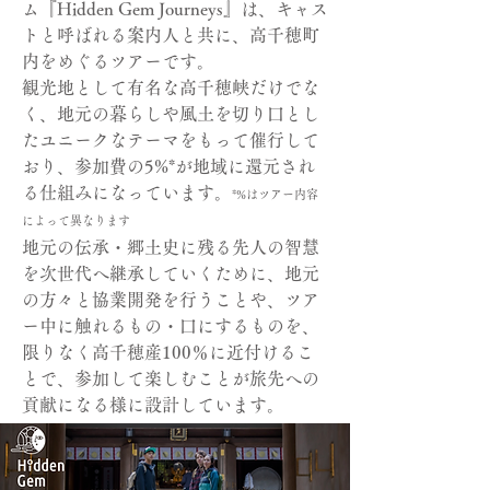
ム『Hidden Gem Journeys』は、キャス
トと呼ばれる案内人と共に、高千穂町
内をめぐるツアーです。
観光地として有名な高千穂峡だけでな
く、地元の暮らしや風土を切り口とし
たユニークなテーマをもって催行して
おり、参加費の5%*が地域に還元され
る仕組みになっています。
*%はツアー内容
によって異なります
地元の伝承・郷土史に残る先人の智慧
を次世代へ継承していくために、地元
の方々と協業開発を行うことや、ツア
ー中に触れるもの・口にするものを、
限りなく高千穂産100％に近付けるこ
とで、参加して楽しむことが旅先への
貢献になる様に設計しています。